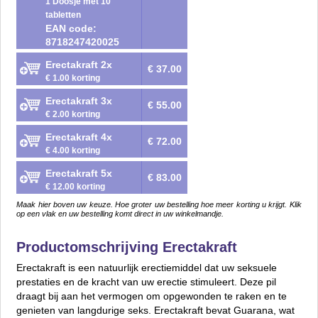
1 Doosje met 10
tabletten
EAN code:
8718247420025
Erectakraft 2x
€ 37.00
€ 1.00 korting
Erectakraft 3x
€ 55.00
€ 2.00 korting
Erectakraft 4x
€ 72.00
€ 4.00 korting
Erectakraft 5x
€ 83.00
€ 12.00 korting
Maak hier boven uw keuze. Hoe groter uw bestelling hoe meer korting u krijgt. Klik
op een vlak en uw bestelling komt direct in uw winkelmandje.
Productomschrijving Erectakraft
Erectakraft is een natuurlijk erectiemiddel dat uw seksuele
prestaties en de kracht van uw erectie stimuleert. Deze pil
draagt bij aan het vermogen om opgewonden te raken en te
genieten van langdurige seks. Erectakraft bevat Guarana, wat