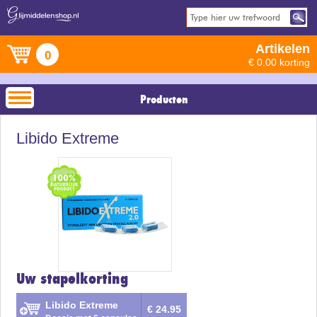
Artikelen
0
€ 0.00 korting
Producten
Libido Extreme
Uw stapelkorting
Libido Extreme
€ 24.95