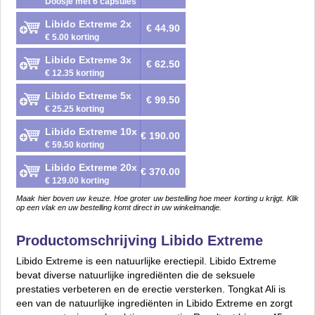
Doosje met 6 capsules
Libido Extreme 2x
€ 44.90
€ 5.00 korting
Libido Extreme 3x
€ 62.50
€ 12.35 korting
Libido Extreme 5x
€ 99.50
€ 25.25 korting
Libido Extreme 10x
€ 190.00
€ 59.50 korting
Libido Extreme 20x
€ 370.00
€ 129.00 korting
Maak hier boven uw keuze. Hoe groter uw bestelling hoe meer korting u krijgt. Klik
op een vlak en uw bestelling komt direct in uw winkelmandje.
Productomschrijving Libido Extreme
Libido Extreme is een natuurlijke erectiepil. Libido Extreme
bevat diverse natuurlijke ingrediënten die de seksuele
prestaties verbeteren en de erectie versterken. Tongkat Ali is
een van de natuurlijke ingrediënten in Libido Extreme en zorgt