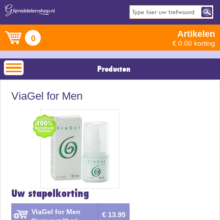
Artikelen
0
€ 0.00 korting
Producten
ViaGel for Men
Uw stapelkorting
ViaGel for Men
€ 13.95