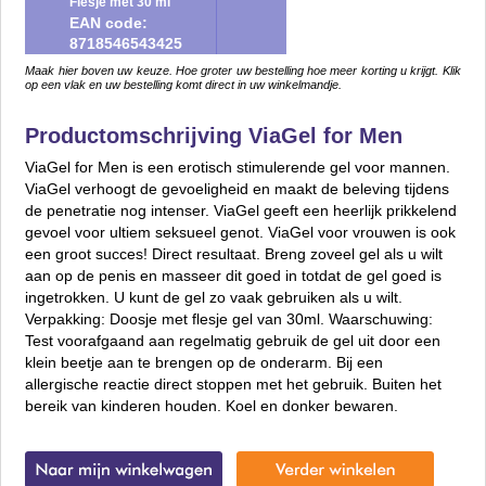
Flesje met 30 ml
EAN code:
8718546543425
Maak hier boven uw keuze. Hoe groter uw bestelling hoe meer korting u krijgt. Klik
op een vlak en uw bestelling komt direct in uw winkelmandje.
Productomschrijving ViaGel for Men
ViaGel for Men is een erotisch stimulerende gel voor mannen.
ViaGel verhoogt de gevoeligheid en maakt de beleving tijdens
de penetratie nog intenser. ViaGel geeft een heerlijk prikkelend
gevoel voor ultiem seksueel genot. ViaGel voor vrouwen is ook
een groot succes! Direct resultaat. Breng zoveel gel als u wilt
aan op de penis en masseer dit goed in totdat de gel goed is
ingetrokken. U kunt de gel zo vaak gebruiken als u wilt.
Verpakking: Doosje met flesje gel van 30ml. Waarschuwing:
Test voorafgaand aan regelmatig gebruik de gel uit door een
klein beetje aan te brengen op de onderarm. Bij een
allergische reactie direct stoppen met het gebruik. Buiten het
bereik van kinderen houden. Koel en donker bewaren.