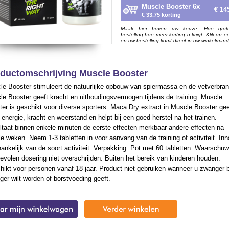
Muscle Booster 6x
€ 14
€ 33.75 korting
Maak hier boven uw keuze. Hoe grot
bestelling hoe meer korting u krijgt. Klik op e
en uw bestelling komt direct in uw winkelmand
ductomschrijving Muscle Booster
le Booster stimuleert de natuurlijke opbouw van spiermassa en de vetverbran
e Booster geeft kracht en uithoudingsvermogen tijdens de training. Muscle
er is geschikt voor diverse sporters. Maca Dry extract in Muscle Booster gee
energie, kracht en weerstand en helpt bij een goed herstel na het trainen.
taat binnen enkele minuten de eerste effecten merkbaar andere effecten na
e weken. Neem 1-3 tabletten in voor aanvang van de training of activiteit. In
hankelijk van de soort activiteit. Verpakking: Pot met 60 tabletten. Waarschuw
volen dosering niet overschrijden. Buiten het bereik van kinderen houden.
ikt voor personen vanaf 18 jaar. Product niet gebruiken wanneer u zwanger 
er wilt worden of borstvoeding geeft.