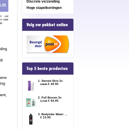
Discrete verzending
5.95
Hoge stapelkortingen
er uw
en vlak
je.
Volg uw pakket online
ding.
ft
Top 5 beste producten
name
1. Sterwit Skin 2x
ing:
€ 49.90
€ 59.90
bent,
2. Full Bosom 3x
€ 64.95
€ 74.85
3. Bodylube Water Based 500ml
€ 13.95