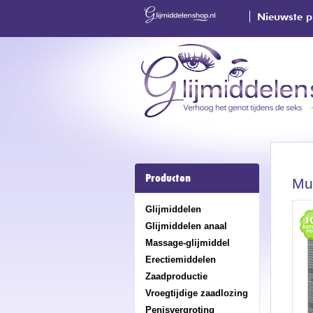
Nieuwste p
Producten
Mu
Glijmiddelen
Glijmiddelen anaal
Massage-glijmiddel
Erectiemiddelen
Zaadproductie
Vroegtijdige zaadlozing
Penisvergroting