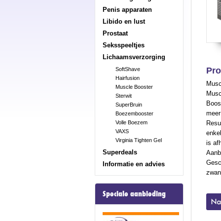
Penis apparaten
Libido en lust
Prostaat
Seksspeeltjes
Lichaamsverzorging
Pro
SoftShave
Hairfusion
Musc
Muscle Booster
Muscl
Sterwit
Boost
SuperBruin
meer 
Boezembooster
Resul
Volle Boezem
VAXS
enkel
Virginia Tighten Gel
is af
Superdeals
Aanbe
Gesch
Informatie en advies
zwang
Speciale aanbieding