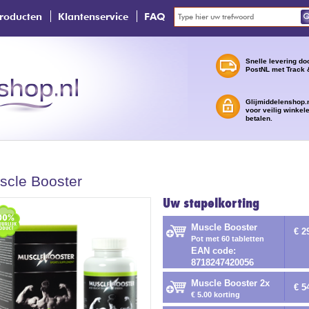
roducten
Klantenservice
FAQ
Snelle levering do
PostNL met Track 
Glijmiddelenshop.n
voor veilig winkel
betalen.
scle Booster
Uw stapelkorting
Muscle Booster
€ 2
Pot met 60 tabletten
EAN code:
8718247420056
Muscle Booster 2x
€ 5
€ 5.00 korting