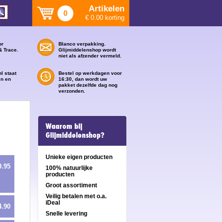
Artikelen
0
€ 0.00 korting
or
Blanco verpakking.
& Trace.
Glijmiddelenshop wordt
niet als afzender vermeld.
l staat
Bestel op werkdagen voor
en en
16:30, dan wordt uw
pakket dezelfde dag nog
verzonden.
Waarom bij
Glijmiddelenshop?
Unieke eigen producten
9.95
100% natuurlijke
producten
Groot assortiment
Veilig betalen met o.a.
iDeal
4.90
Snelle levering