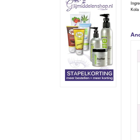
Ingre
Kola
And