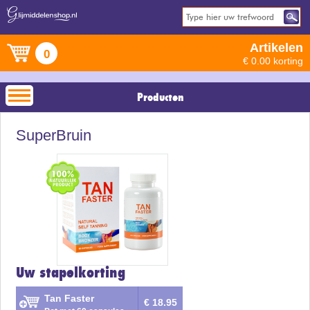
Artikelen
0
€ 0.00 korting
Producten
SuperBruin
Uw stapelkorting
Tan Faster
€ 18.95