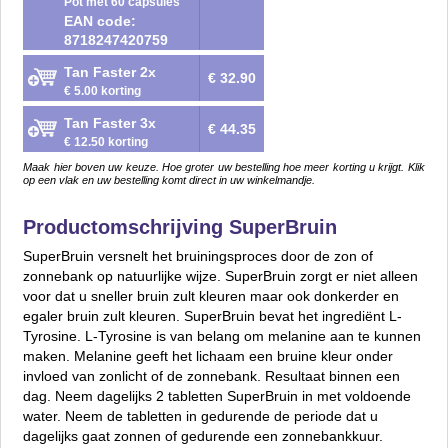
Pot met 60 capsules
EAN code:
8718247420759
Tan Faster 2x
€ 32.90
€ 5.00 korting
Tan Faster 3x
€ 44.35
€ 12.50 korting
Maak hier boven uw keuze. Hoe groter uw bestelling hoe meer korting u krijgt. Klik
op een vlak en uw bestelling komt direct in uw winkelmandje.
Productomschrijving SuperBruin
SuperBruin versnelt het bruiningsproces door de zon of
zonnebank op natuurlijke wijze. SuperBruin zorgt er niet alleen
voor dat u sneller bruin zult kleuren maar ook donkerder en
egaler bruin zult kleuren. SuperBruin bevat het ingrediënt L-
Tyrosine. L-Tyrosine is van belang om melanine aan te kunnen
maken. Melanine geeft het lichaam een bruine kleur onder
invloed van zonlicht of de zonnebank. Resultaat binnen een
dag. Neem dagelijks 2 tabletten SuperBruin in met voldoende
water. Neem de tabletten in gedurende de periode dat u
dagelijks gaat zonnen of gedurende een zonnebankkuur.