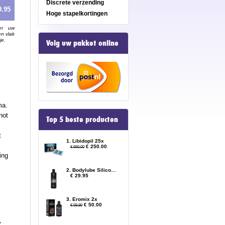
Discrete verzending
9.95
Hoge stapelkortingen
er uw
en vlak
je.
Volg uw pakket online
ma.
not
Top 5 beste producten
t
1. Libidopil 25x
€ 250.00
€ 650.00
ing
2. Bodylube Silicone Based 500ml
€ 29.95
3. Eromix 2x
€ 50.00
€ 59.90
,