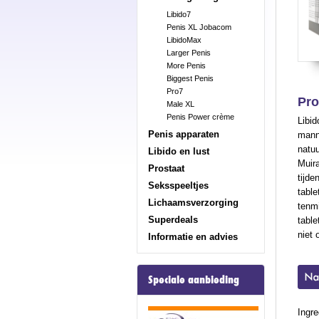
Libido7
Penis XL Jobacom
LibidoMax
Larger Penis
More Penis
Biggest Penis
Pro7
Pro
Male XL
Penis Power crème
Libid
Penis apparaten
mann
natuu
Libido en lust
Muira
Prostaat
tijde
Seksspeeltjes
table
Lichaamsverzorging
tenmi
Superdeals
tabl
niet 
Informatie en advies
Speciale aanbieding
Ingr