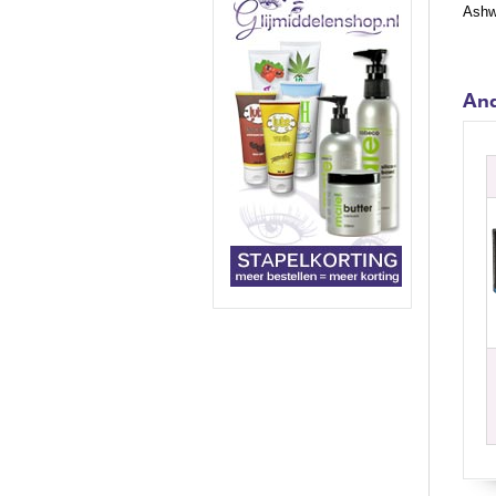
Ashw
And