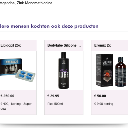
agandha, Zink Monomethionine.
ere mensen kochten ook deze producten
Libidopil 25x
Bodylube Silicone Based 500ml
Eromix 2x
€ 250.00
€ 29.95
€ 50.00
€ 400,- korting - Super
Fles 500ml
€ 9,90 korting
deal