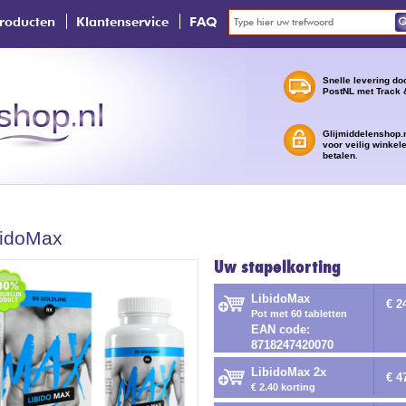
roducten
Klantenservice
FAQ
Snelle levering do
PostNL met Track 
Glijmiddelenshop.n
voor veilig winkel
betalen.
bidoMax
Uw stapelkorting
LibidoMax
€ 2
Pot met 60 tabletten
EAN code:
8718247420070
LibidoMax 2x
€ 4
€ 2.40 korting