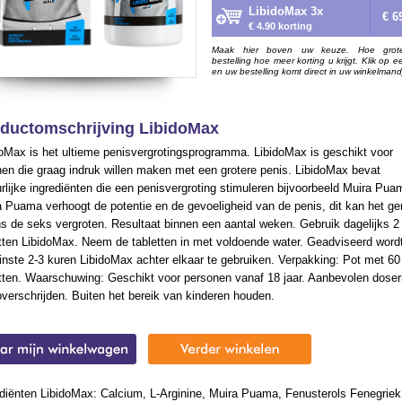
LibidoMax 3x
€ 6
€ 4.90 korting
Maak hier boven uw keuze. Hoe grot
bestelling hoe meer korting u krijgt. Klik op e
en uw bestelling komt direct in uw winkelmand
ductomschrijving LibidoMax
oMax is het ultieme penisvergrotingsprogramma. LibidoMax is geschikt voor
en die graag indruk willen maken met een grotere penis. LibidoMax bevat
rlijke ingrediënten die een penisvergroting stimuleren bijvoorbeeld Muira Pua
 Puama verhoogt de potentie en de gevoeligheid van de penis, dit kan het ge
ns de seks vergroten. Resultaat binnen een aantal weken. Gebruik dagelijks 2
tten LibidoMax. Neem de tabletten in met voldoende water. Geadviseerd word
nste 2-3 kuren LibidoMax achter elkaar te gebruiken. Verpakking: Pot met 60
etten. Waarschuwing: Geschikt voor personen vanaf 18 jaar. Aanbevolen doser
overschrijden. Buiten het bereik van kinderen houden.
ediënten LibidoMax: Calcium, L-Arginine, Muira Puama, Fenusterols Fenegriek