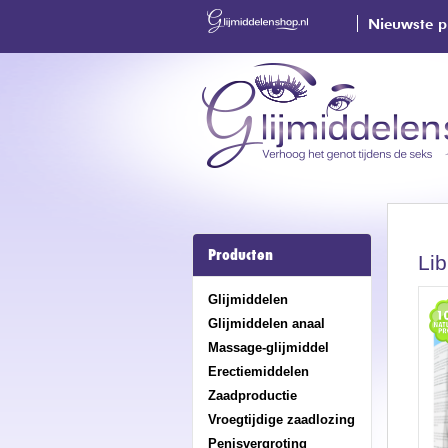
Nieuwste p
Producten
Li
Glijmiddelen
Glijmiddelen anaal
Massage-glijmiddel
Erectiemiddelen
Zaadproductie
Vroegtijdige zaadlozing
Penisvergroting