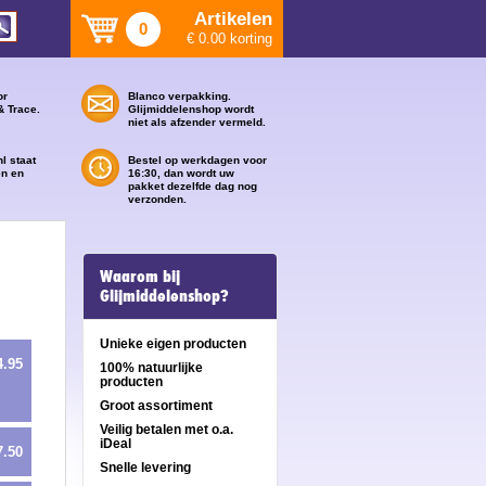
Artikelen
0
€ 0.00 korting
or
Blanco verpakking.
& Trace.
Glijmiddelenshop wordt
niet als afzender vermeld.
l staat
Bestel op werkdagen voor
en en
16:30, dan wordt uw
pakket dezelfde dag nog
verzonden.
Waarom bij
Glijmiddelenshop?
Unieke eigen producten
4.95
100% natuurlijke
producten
Groot assortiment
Veilig betalen met o.a.
iDeal
7.50
Snelle levering