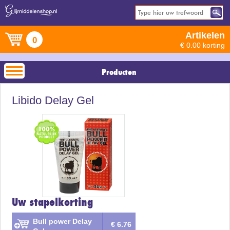
Artikelen
0
€ 0.00 korting
Producten
Libido Delay Gel
Uw stapelkorting
Bull power Delay
€ 6.76