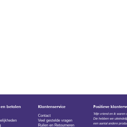
 en betalen
Klantenservice
Positieve klanter
'Mijn vriend en ik waren
Contact
Die hebben we uiteindel
elijkheden
Veel gestelde vragen
een aantal andere produc
g
Ruilen en Retourneren