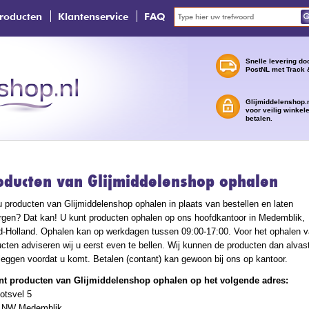
roducten
Klantenservice
FAQ
Snelle levering do
PostNL met Track 
Glijmiddelenshop.n
voor veilig winkel
betalen.
oducten van Glijmiddelenshop ophalen
u producten van Glijmiddelenshop ophalen in plaats van bestellen en laten
rgen? Dat kan! U kunt producten ophalen op ons hoofdkantoor in Medemblik,
d-Holland. Ophalen kan op werkdagen tussen 09:00-17:00. Voor het ophalen 
cten adviseren wij u eerst even te bellen. Wij kunnen de producten dan alvas
leggen voordat u komt. Betalen (contant) kan gewoon bij ons op kantoor.
nt producten van Glijmiddelenshop ophalen op het volgende adres:
otsvel 5
 NW Medemblik