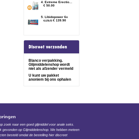
4. Extreme Erection Cream + Erect Recover
€ 50.00
5. Libidopower 6x
€ 139.90
€ 179.70
Discreet verzonden
Blanco verpakking.
Glijmiddelenshop wordt
niet als afzender vermeld
U kunt uw pakket
anoniem bij ons ophalen
varingen
 op zoek naar een goed glijmiddel voor anale seks.
ijk gevonden op Glijmiddelenshop. We hebben meteen
ten besteld omdat de bestelling hier discreet