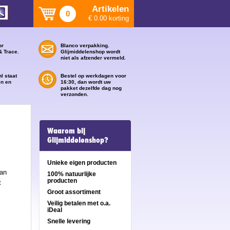
Artikelen
0
€ 0.00 korting
or
Blanco verpakking.
& Trace.
Glijmiddelenshop wordt
niet als afzender vermeld.
l staat
Bestel op werkdagen voor
en en
16:30, dan wordt uw
pakket dezelfde dag nog
verzonden.
Waarom bij
Glijmiddelenshop?
Unieke eigen producten
van
100% natuurlijke
producten
t
Groot assortiment
Veilig betalen met o.a.
iDeal
Snelle levering