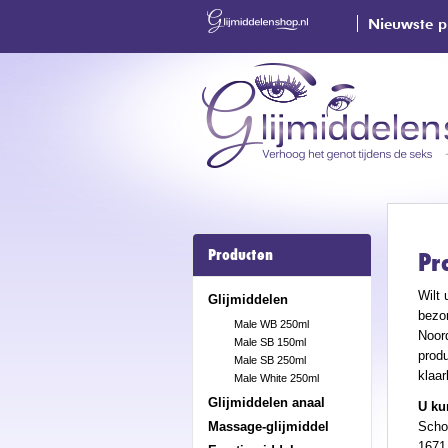
Nieuwste p
Producten
Pr
Wilt 
Glijmiddelen
bezo
Male WB 250ml
Noor
Male SB 150ml
produ
Male SB 250ml
klaar
Male White 250ml
Glijmiddelen anaal
U ku
Massage-glijmiddel
Scho
1671