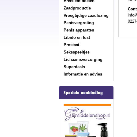
Erectiemiddelen
Zaadproductie
Cont
info
Vroegtijdige zaadlozing
0227
Penisvergroting
Penis apparaten
Libido en lust
Prostaat
Seksspeeltjes
Lichaamsverzorging
Superdeals
Informatie en advies
Speciale aanbieding