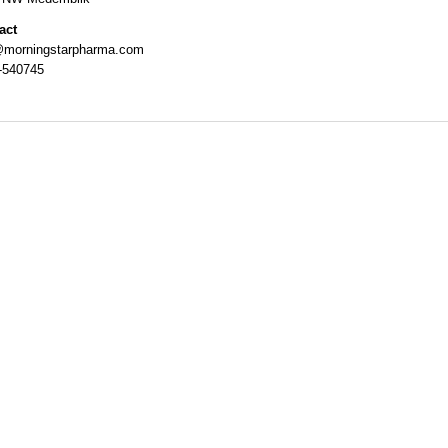
act
@morningstarpharma.com
-540745