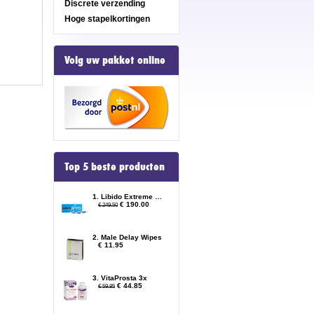
Discrete verzending
Hoge stapelkortingen
Volg uw pakket online
Top 5 beste producten
1. Libido Extreme 10x
€ 190.00
€ 249.50
2. Male Delay Wipes
€ 11.95
3. VitaProsta 3x
€ 44.85
€ 59.85