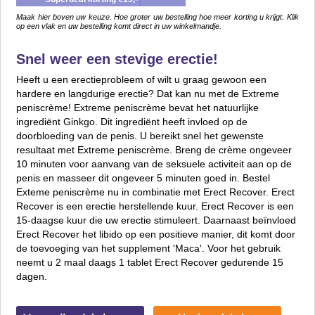
Maak hier boven uw keuze. Hoe groter uw bestelling hoe meer korting u krijgt. Klik
op een vlak en uw bestelling komt direct in uw winkelmandje.
Snel weer een stevige erectie!
Heeft u een erectieprobleem of wilt u graag gewoon een
hardere en langdurige erectie? Dat kan nu met de Extreme
peniscrème! Extreme peniscrème bevat het natuurlijke
ingrediënt Ginkgo. Dit ingrediënt heeft invloed op de
doorbloeding van de penis. U bereikt snel het gewenste
resultaat met Extreme peniscrème. Breng de crème ongeveer
10 minuten voor aanvang van de seksuele activiteit aan op de
penis en masseer dit ongeveer 5 minuten goed in. Bestel
Exteme peniscrème nu in combinatie met Erect Recover. Erect
Recover is een erectie herstellende kuur. Erect Recover is een
15-daagse kuur die uw erectie stimuleert. Daarnaast beïnvloed
Erect Recover het libido op een positieve manier, dit komt door
de toevoeging van het supplement 'Maca'. Voor het gebruik
neemt u 2 maal daags 1 tablet Erect Recover gedurende 15
dagen.