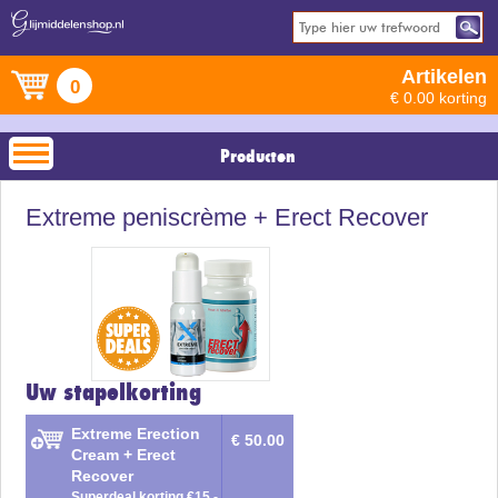
Artikelen
0
€ 0.00 korting
Producten
Extreme peniscrème + Erect Recover
Uw stapelkorting
Extreme Erection
€ 50.00
Cream + Erect
Recover
Superdeal korting €15,-